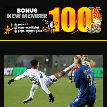
Skip
to
content