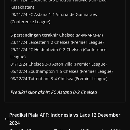
Kazakhstan)
28/11/24 FC Astana 1-1 Vitoria de Guimaraes
(Conference League).
5 pertandingan terakhir Chelsea (M-M-M-M-M)
23/11/24 Leicester 1-2 Chelsea (Premier League)
29/11/24 FC Heidenheim 0-2 Chelsea (Conference
League)
01/12/24 Chelsea 3-0 Aston Villa (Premier League)
05/12/24 Southampton 1-5 Chelsea (Premier League)
08/12/24 Tottenham 3-4 Chelsea (Premier League).
Prediksi skor akhir: FC Astana 0-3 Chelsea
Prediksi Piala AFF: Indonesia vs Laos 12 Desember
2024