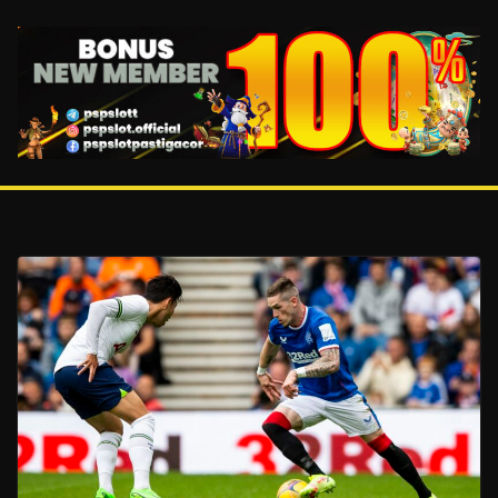
Skip
to
content