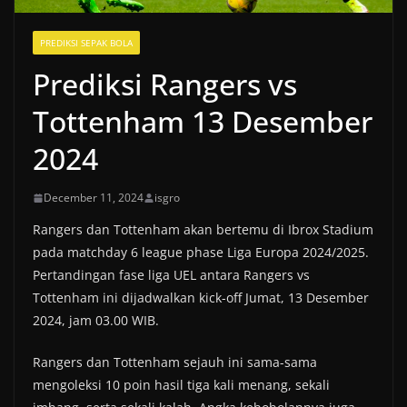
PREDIKSI SEPAK BOLA
Prediksi Rangers vs
Tottenham 13 Desember
2024
December 11, 2024
isgro
Rangers dan Tottenham akan bertemu di Ibrox Stadium
pada matchday 6 league phase Liga Europa 2024/2025.
Pertandingan fase liga UEL antara Rangers vs
Tottenham ini dijadwalkan kick-off Jumat, 13 Desember
2024, jam 03.00 WIB.
Rangers dan Tottenham sejauh ini sama-sama
mengoleksi 10 poin hasil tiga kali menang, sekali