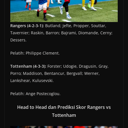
Rangers (4-2-3-1):
Butland; Jefte, Propper, Souttar,
Tavernier; Raskin, Barron; Bajrami, Diomande, Cerny;
Dessers.
Pelatih: Philippe Clement.
Tottenham (4-3-3):
Forster; Udogie, Dragusin, Gray,
Porro; Maddison, Bentancur, Bergvall; Werner,
Lankshear, Kulusevski.
Pelatih: Ange Postecoglou.
Head to Head dan Prediksi Skor Rangers vs
Tottenham