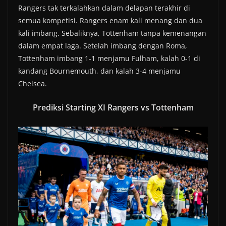
Rangers tak terkalahkan dalam delapan terakhir di
semua kompetisi. Rangers enam kali menang dan dua
kali imbang. Sebaliknya, Tottenham tanpa kemenangan
dalam empat laga. Setelah imbang dengan Roma,
Tottenham imbang 1-1 menjamu Fulham, kalah 0-1 di
kandang Bournemouth, dan kalah 3-4 menjamu
Chelsea.
Prediksi Starting XI Rangers vs Tottenham