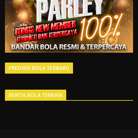
PREDIKSI BOLA TERBARU
BERITA BOLA TERBAIK