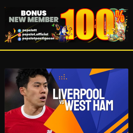
Skip
to
content