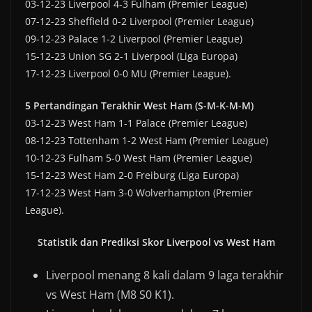
03-12-23 Liverpool 4-3 Fulham (Premier League)
07-12-23 Sheffield 0-2 Liverpool (Premier League)
09-12-23 Palace 1-2 Liverpool (Premier League)
15-12-23 Union SG 2-1 Liverpool (Liga Europa)
17-12-23 Liverpool 0-0 MU (Premier League).
5 Pertandingan Terakhir West Ham (S-M-K-M-M)
03-12-23 West Ham 1-1 Palace (Premier League)
08-12-23 Tottenham 1-2 West Ham (Premier League)
10-12-23 Fulham 5-0 West Ham (Premier League)
15-12-23 West Ham 2-0 Freiburg (Liga Europa)
17-12-23 West Ham 3-0 Wolverhampton (Premier
League).
Statistik dan Prediksi Skor Liverpool vs West Ham
Liverpool menang 8 kali dalam 9 laga terakhir
vs West Ham (M8 S0 K1).