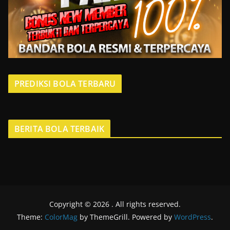
PREDIKSI BOLA TERBARU
BERITA BOLA TERBAIK
Copyright © 2026
. All rights reserved.
Theme:
ColorMag
by ThemeGrill. Powered by
WordPress
.