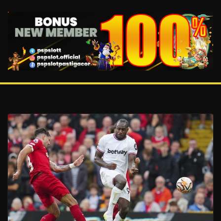
Skip
to
content