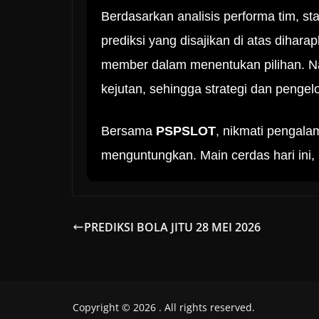
Berdasarkan analisis performa tim, sta
prediksi yang disajikan di atas dihara
member dalam menentukan pilihan. Na
kejutan, sehingga strategi dan pengel
Bersama
PSPSLOT
, nikmati pengala
menguntungkan. Main cerdas hari ini,
PREDIKSI BOLA JITU 28 MEI 2026
Copyright © 2026
. All rights reserved.