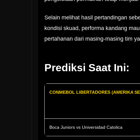
Selain melihat hasil pertandingan se
kondisi skuad, performa kandang maupu
pertahanan dari masing-masing tim yan
Prediksi Saat Ini:
CONMEBOL LIBERTADORES (AMERIKA SE
Boca Juniors vs Universidad Catolica