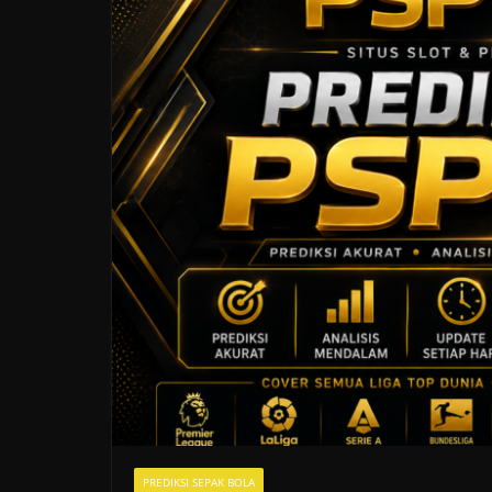
PREDIKSI SEPAK BOLA