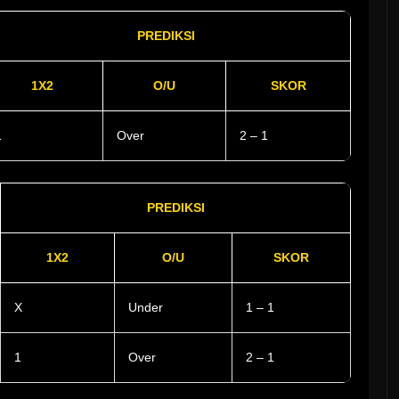
PREDIKSI
1X2
O/U
SKOR
1
Over
2 – 1
PREDIKSI
1X2
O/U
SKOR
X
Under
1 – 1
1
Over
2 – 1