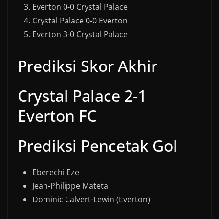
Everton 0-0 Crystal Palace
Crystal Palace 0-0 Everton
Everton 3-0 Crystal Palace
Prediksi Skor Akhir
Crystal Palace 2-1
Everton FC
Prediksi Pencetak Gol
Eberechi Eze
Jean-Philippe Mateta
Dominic Calvert-Lewin (Everton)