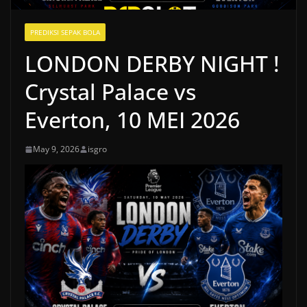
PREDIKSI SEPAK BOLA
LONDON DERBY NIGHT !
Crystal Palace vs
Everton, 10 MEI 2026
May 9, 2026
isgro