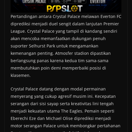
Pertandingan antara Crystal Palace melawan Everton FC
diprediksi menjadi duel sengit dalam lanjutan Premier
League. Crystal Palace yang tampil di kandang sendiri
akan mencoba memanfaatkan dukungan penuh
suporter Selhurst Park untuk mengamankan
kemenangan penting. Atmosfer stadion dipastikan
berlangsung panas karena kedua tim sama-sama
membutuhkan poin demi memperbaiki posisi di
klasemen.
Crystal Palace datang dengan modal permainan
menyerang yang cukup agresif musim ini. Kecepatan
serangan dari sisi sayap serta kreativitas lini tengah
menjadi kekuatan utama The Eagles. Pemain seperti
Eberechi Eze dan Michael Olise diprediksi menjadi
motor serangan Palace untuk membongkar pertahanan