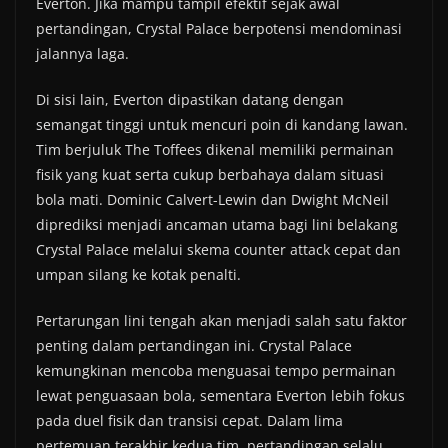
Everton. Jika mampu tampil efektif sejak awal
pertandingan, Crystal Palace berpotensi mendominasi
jalannya laga.
Di sisi lain, Everton dipastikan datang dengan
semangat tinggi untuk mencuri poin di kandang lawan.
Tim berjuluk The Toffees dikenal memiliki permainan
fisik yang kuat serta cukup berbahaya dalam situasi
bola mati. Dominic Calvert-Lewin dan Dwight McNeil
diprediksi menjadi ancaman utama bagi lini belakang
Crystal Palace melalui skema counter attack cepat dan
umpan silang ke kotak penalti.
Pertarungan lini tengah akan menjadi salah satu faktor
penting dalam pertandingan ini. Crystal Palace
kemungkinan mencoba menguasai tempo permainan
lewat penguasaan bola, sementara Everton lebih fokus
pada duel fisik dan transisi cepat. Dalam lima
pertemuan terakhir kedua tim, pertandingan selalu