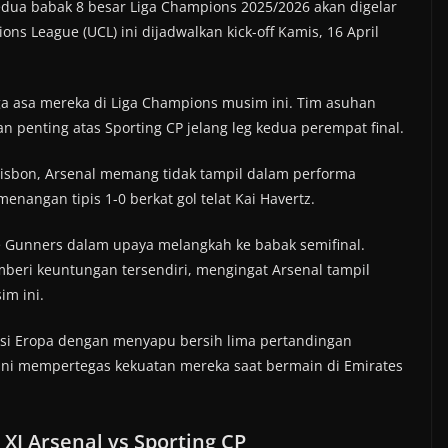
kedua babak 8 besar Liga Champions 2025/2026 akan digelar
s League (UCL) ini dijadwalkan kick-off Kamis, 16 April
aga asa mereka di Liga Champions musim ini. Tim asuhan
 penting atas Sporting CP jelang leg kedua perempat final.
isbon, Arsenal memang tidak tampil dalam performa
angan tipis 1-0 berkat gol telat Kai Havertz.
he Gunners dalam upaya melangkah ke babak semifinal.
beri keuntungan tersendiri, mengingat Arsenal tampil
m ini.
tisi Eropa dengan menyapu bersih lima pertandingan
ini mempertegas kekuatan mereka saat bermain di Emirates
 XI Arsenal vs Sporting CP