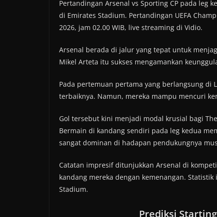
Pertandingan Arsenal vs Sporting CP pada leg 
di Emirates Stadium. Pertandingan UEFA Champion
2026, jam 02.00 WIB, live streaming di Vidio.
Arsenal berada di jalur yang tepat untuk menj
Mikel Arteta itu sukses mengamankan keunggulan
Pada pertemuan pertama yang berlangsung di L
terbaiknya. Namun, mereka mampu mencuri kemen
Gol tersebut kini menjadi modal krusial bagi T
Bermain di kandang sendiri pada leg kedua mem
sangat dominan di hadapan pendukungnya musi
Catatan impresif ditunjukkan Arsenal di kompe
kandang mereka dengan kemenangan. Statistik 
Stadium.
Prediksi Starting