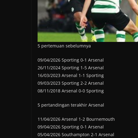
5 pertemuan sebelumnya
09/04/2026 Sporting 0-1 Arsenal
26/11/2024 Sporting 1-5 Arsenal
16/03/2023 Arsenal 1-1 Sporting
09/03/2023 Sporting 2-2 Arsenal
08/11/2018 Arsenal 0-0 Sporting
5 pertandingan terakhir Arsenal
11/04/2026 Arsenal 1-2 Bournemouth
09/04/2026 Sporting 0-1 Arsenal
05/04/2026 Southampton 2-1 Arsenal