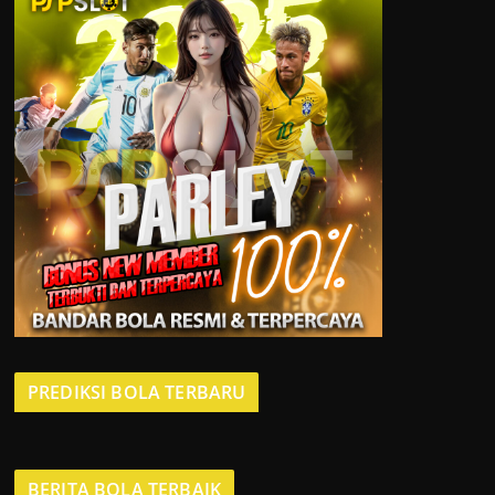
PREDIKSI BOLA TERBARU
BERITA BOLA TERBAIK