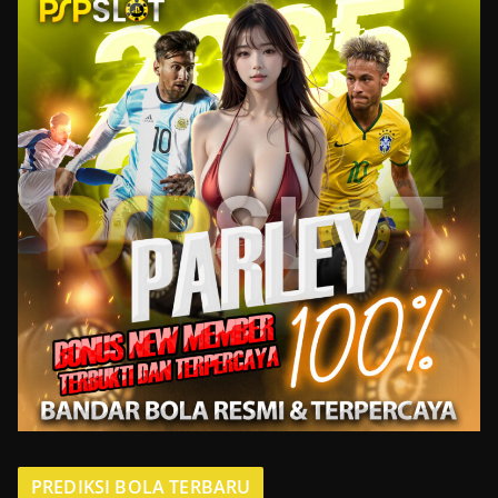
PREDIKSI BOLA TERBARU