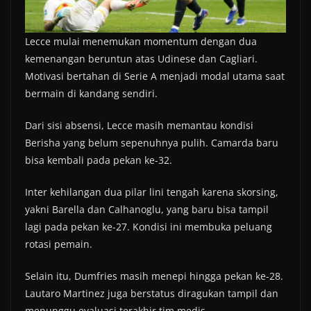
Lecce mulai menemukan momentum dengan dua
kemenangan beruntun atas Udinese dan Cagliari.
Motivasi bertahan di Serie A menjadi modal utama saat
bermain di kandang sendiri.
Dari sisi absensi, Lecce masih memantau kondisi
Berisha yang belum sepenuhnya pulih. Camarda baru
bisa kembali pada pekan ke-32.
Inter kehilangan dua pilar lini tengah karena skorsing,
yakni Barella dan Calhanoglu, yang baru bisa tampil
lagi pada pekan ke-27. Kondisi ini membuka peluang
rotasi pemain.
Selain itu, Dumfries masih menepi hingga pekan ke-28.
Lautaro Martinez juga berstatus diragukan tampil dan
menunggu evaluasi terakhir tim medis.