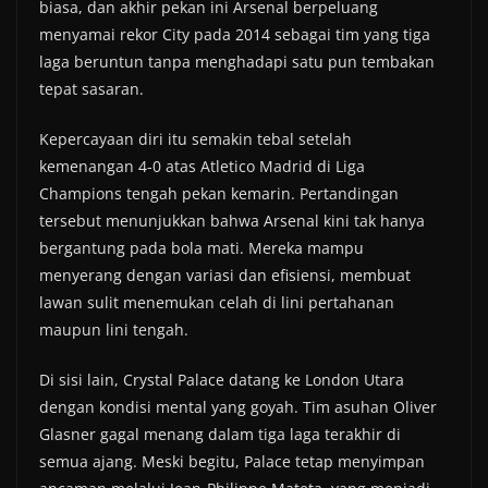
biasa, dan akhir pekan ini Arsenal berpeluang
menyamai rekor City pada 2014 sebagai tim yang tiga
laga beruntun tanpa menghadapi satu pun tembakan
tepat sasaran.
Kepercayaan diri itu semakin tebal setelah
kemenangan 4-0 atas Atletico Madrid di Liga
Champions tengah pekan kemarin. Pertandingan
tersebut menunjukkan bahwa Arsenal kini tak hanya
bergantung pada bola mati. Mereka mampu
menyerang dengan variasi dan efisiensi, membuat
lawan sulit menemukan celah di lini pertahanan
maupun lini tengah.
Di sisi lain, Crystal Palace datang ke London Utara
dengan kondisi mental yang goyah. Tim asuhan Oliver
Glasner gagal menang dalam tiga laga terakhir di
semua ajang. Meski begitu, Palace tetap menyimpan