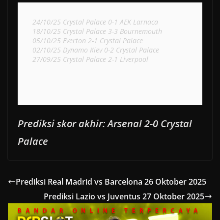
24/10/25 Crystal Palace 0-1 AEK Larnaca

18/10/25 Crystal Palace 3-3 Bournemouth

05/10/25 Everton 2-1 Crystal Palace

02/10/25 Dynamo Kiev 0-2 Crystal Palace

27/09/25 Crystal Palace 2-1 Liverpool
Prediksi skor akhir: Arsenal 2-0 Crystal
Palace
Prediksi Real Madrid vs Barcelona 26 Oktober 2025
Prediksi Lazio vs Juventus 27 Oktober 2025