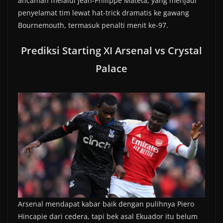
ancaman melalui Jean-Philippe Mateta, yang menjadi
penyelamat tim lewat hat-trick dramatis ke gawang
Bournemouth, termasuk penalti menit ke-97.
Prediksi Starting XI Arsenal vs Crystal
Palace
Arsenal mendapat kabar baik dengan pulihnya Piero
Hincapie dari cedera, tapi bek asal Ekuador itu belum