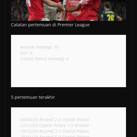
Catatan pertemuan di Premier League
Arsenal menang: 19

Seri: 9

Crystal Palace menang: 4
5 pertemuan terakhir
24/04/25 Arsenal 2-2 Crystal Palace

22/12/24 Crystal Palace 1-5 Arsenal

19/12/24 Arsenal 3-2 Crystal Palace

20/01/24 Arsenal 5-0 Crystal Palace
