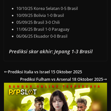
10/10/25 Korea Selatan 0-5 Brasil
10/09/25 Bolivia 1-0 Brasil
05/09/25 Brasil 3-0 Chili
11/06/25 Brasil 1-0 Paraguay
06/06/25 Ekuador 0-0 Brasil
Prediksi skor akhir: Jepang 1-3 Brasil
Prediksi Italia vs Israel 15 Oktober 2025
Prediksi Fulham vs Arsenal 18 Oktober 2025