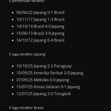
5 pertemuan terakhir
06/06/22 Jepang 0-1 Brasil
10/11/17 Jepang 1-3 Brasil
14/10/14 Brasil 4-0 Jepang
15/06/13 Brasil 3-0 Jepang
16/10/12 Jepang 0-4 Brasil
5 laga terakhir Jepang
10/10/25 Jepang 2-2 Paraguay
10/09/25 Amerika Serikat 2-0 Jepang
07/09/25 Meksiko 0-0 Jepang
15/07/25 Korea Selatan 0-1 Jepang
12/07/25 Jepang 2-0 Tiongkok
5 laga terakhir Brasil