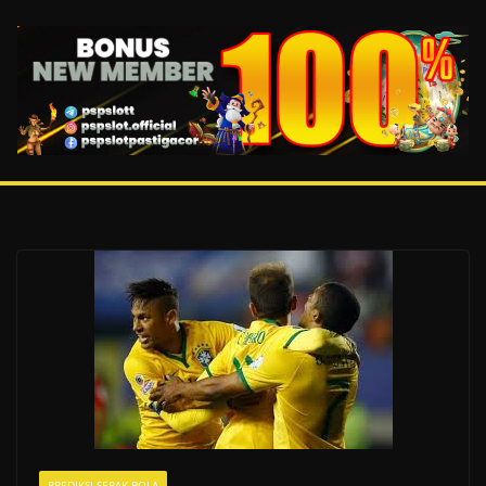
Skip
to
content
PREDIKSI SEPAK BOLA