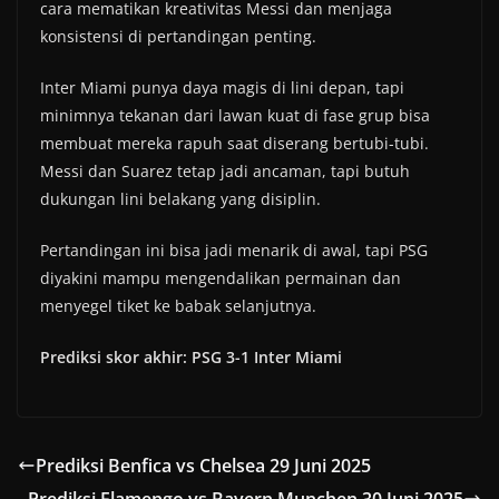
cara mematikan kreativitas Messi dan menjaga
konsistensi di pertandingan penting.
Inter Miami punya daya magis di lini depan, tapi
minimnya tekanan dari lawan kuat di fase grup bisa
membuat mereka rapuh saat diserang bertubi-tubi.
Messi dan Suarez tetap jadi ancaman, tapi butuh
dukungan lini belakang yang disiplin.
Pertandingan ini bisa jadi menarik di awal, tapi PSG
diyakini mampu mengendalikan permainan dan
menyegel tiket ke babak selanjutnya.
Prediksi skor akhir: PSG 3-1 Inter Miami
Prediksi Benfica vs Chelsea 29 Juni 2025
Prediksi Flamengo vs Bayern Munchen 30 Juni 2025