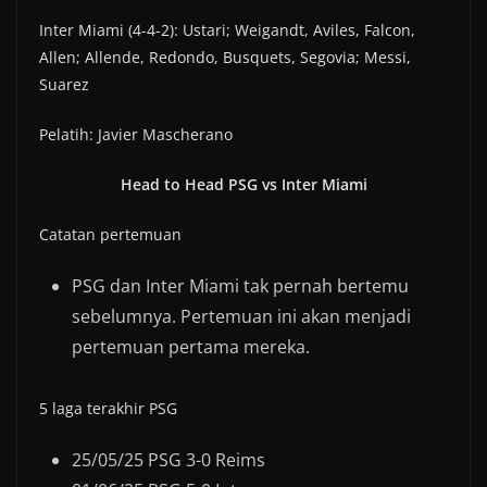
Inter Miami (4-4-2): Ustari; Weigandt, Aviles, Falcon,
Allen; Allende, Redondo, Busquets, Segovia; Messi,
Suarez
Pelatih: Javier Mascherano
Head to Head PSG vs Inter Miami
Catatan pertemuan
PSG dan Inter Miami tak pernah bertemu
sebelumnya. Pertemuan ini akan menjadi
pertemuan pertama mereka.
5 laga terakhir PSG
25/05/25 PSG 3-0 Reims