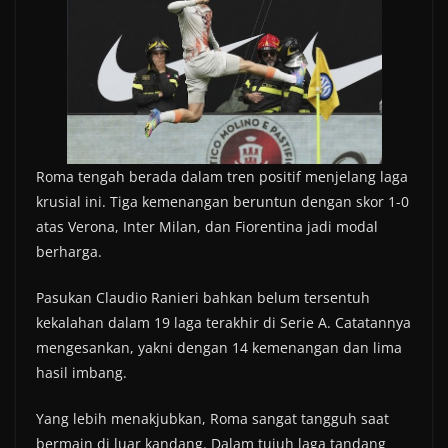
Roma tengah berada dalam tren positif menjelang laga
krusial ini. Tiga kemenangan beruntun dengan skor 1-0
atas Verona, Inter Milan, dan Fiorentina jadi modal
berharga.
Pasukan Claudio Ranieri bahkan belum tersentuh
kekalahan dalam 19 laga terakhir di Serie A. Catatannya
mengesankan, yakni dengan 14 kemenangan dan lima
hasil imbang.
Yang lebih menakjubkan, Roma sangat tangguh saat
bermain di luar kandang. Dalam tujuh laga tandang