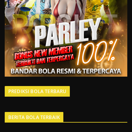
PREDIKSI BOLA TERBARU
BERITA BOLA TERBAIK