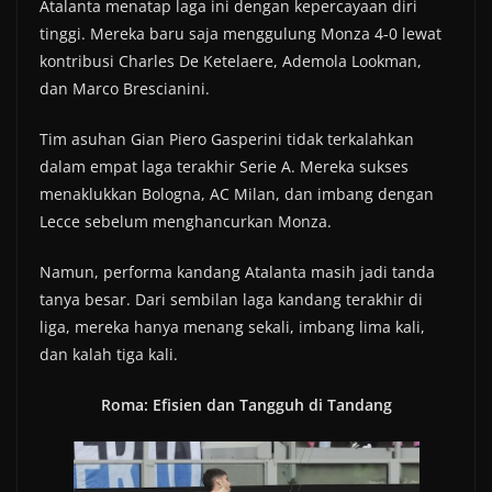
Atalanta menatap laga ini dengan kepercayaan diri
tinggi. Mereka baru saja menggulung Monza 4-0 lewat
kontribusi Charles De Ketelaere, Ademola Lookman,
dan Marco Brescianini.
Tim asuhan Gian Piero Gasperini tidak terkalahkan
dalam empat laga terakhir Serie A. Mereka sukses
menaklukkan Bologna, AC Milan, dan imbang dengan
Lecce sebelum menghancurkan Monza.
Namun, performa kandang Atalanta masih jadi tanda
tanya besar. Dari sembilan laga kandang terakhir di
liga, mereka hanya menang sekali, imbang lima kali,
dan kalah tiga kali.
Roma: Efisien dan Tangguh di Tandang