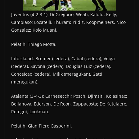
Juventus (4-2-3-1): Di Gregorio; Weah, Kalulu, Kelly,
Cambiaso; Locatelli, Thuram; Yildiz, Koopmeiners, Nico
Gonzalez; Kolo Muani.
Pelatih: Thiago Motta.
Info skuad: Bremer (cedera), Cabal (cedera), Veiga
(cedera), Savona (cedera), Douglas Luiz (cedera),
Conceicao (cedera), Milik (meragukan), Gatti
(meragukan).
Atalanta (3-4-3): Carnesecchi; Posch, Djimsiti, Kolasinac;
Bellanova, Ederson, De Roon, Zappacosta; De Ketelaere,
Retegui, Lookman.
Pelatih: Gian Piero Gasperini.