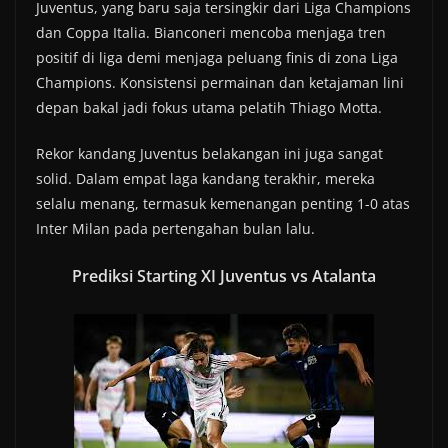
Juventus, yang baru saja tersingkir dari Liga Champions
dan Coppa Italia. Bianconeri mencoba menjaga tren
positif di liga demi menjaga peluang finis di zona Liga
Champions. Konsistensi permainan dan ketajaman lini
depan bakal jadi fokus utama pelatih Thiago Motta.
Rekor kandang Juventus belakangan ini juga sangat
solid. Dalam empat laga kandang terakhir, mereka
selalu menang, termasuk kemenangan penting 1-0 atas
Inter Milan pada pertengahan bulan lalu.
Prediksi Starting XI Juventus vs Atalanta