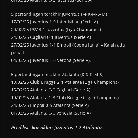
5 pertandingan terakhir Juventus (M-K-M-S-M)
17/02/25 Juventus 1-0 Inter Milan (Serie A)
20/02/25 PSV 3-1 Juventus (Liga Champions)
24/02/25 Cagliari 0-1 Juventus (Serie A)
27/02/25 Juventus 1-1 Empoli (Coppa Italia) – Kalah adu
penalti
04/03/25 Juventus 2-0 Verona (Serie A).
5 pertandingan terakhir Atalanta (K-S-K-M-S)
13/02/25 Club Brugge 2-1 Atalanta (Liga Champions)
15/02/25 Atalanta 0-0 Cagliari (Serie A)
19/02/25 Atalanta 1-3 Club Brugge (Liga Champions)
24/02/25 Empoli 0-5 Atalanta (Serie A)
01/03/25 Atalanta 0-0 Venezia (Serie A).
Prediksi skor akhir: Juventus 2-2 Atalanta.