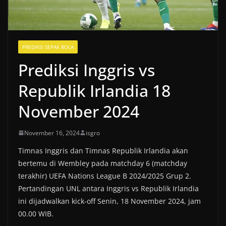
PREDIKSI SEPAK BOLA
Prediksi Inggris vs
Republik Irlandia 18
November 2024
November 16, 2024
isgro
Timnas Inggris dan Timnas Republik Irlandia akan
bertemu di Wembley pada matchday 6 (matchday
terakhir) UEFA Nations League B 2024/2025 Grup 2.
Pertandingan UNL antara Inggris vs Republik Irlandia
ini dijadwalkan kick-off Senin, 18 November 2024, jam
00.00 WIB.