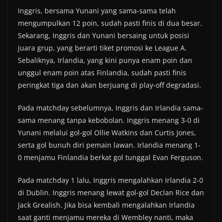
Inggris, bersama Yunani yang sama-sama telah
mengumpulkan 12 poin, sudah pasti finis di dua besar.
Sekarang, Inggris dan Yunani bersaing untuk posisi
juara grup, yang berarti tiket promosi ke League A.
Sebaliknya, Irlandia, yang kini punya enam poin dan
unggul enam poin atas Finlandia, sudah pasti finis
peringkat tiga dan akan berjuang di play-off degradasi.
Pada matchday sebelumnya, Inggris dan Irlandia sama-
sama menang tanpa kebobolan. Inggris menang 3-0 di
Yunani melalui gol-gol Ollie Watkins dan Curtis Jones,
serta gol bunuh diri pemain lawan. Irlandia menang 1-
0 menjamu Finlandia berkat gol tunggal Evan Ferguson.
Pada matchday 1 lalu, Inggris mengalahkan Irlandia 2-0
di Dublin. Inggris menang lewat gol-gol Declan Rice dan
Jack Grealish. Jika bisa kembali mengalahkan Irlandia
saat ganti menjamu mereka di Wembley nanti, maka