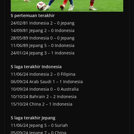
5 pertemuan terakhir
24/02/81 Indonesia 2 – 0 Jepang
14/09/81 Jepang 2 – 0 Indonesia
28/05/89 Indonesia 0 – 0 Jepang
11/06/89 Jepang 5 – 0 Indonesia
24/01/24 Jepang 3 – 1 Indonesia
5 laga terakhir Indonesia
11/06/24 Indonesia 2 – 0 Filipina
06/09/24 Arab Saudi 1 – 1 Indonesia
10/09/24 Indonesia 0 – 0 Australia
10/10/24 Bahrain 2 – 2 Indonesia
15/10/24 China 2 – 1 Indonesia
5 laga terakhir Jepang
11/06/24 Jepang 5 – 0 Suriah
05/09/24 Jepang 7 – 0 China