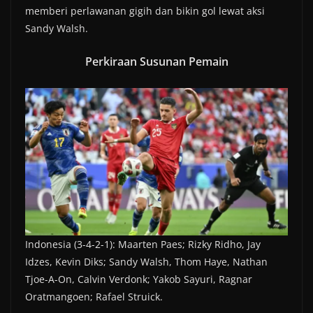
memberi perlawanan gigih dan bikin gol lewat aksi
Sandy Walsh.
Perkiraan Susunan Pemain
Indonesia (3-4-2-1): Maarten Paes; Rizky Ridho, Jay
Idzes, Kevin Diks; Sandy Walsh, Thom Haye, Nathan
Tjoe-A-On, Calvin Verdonk; Yakob Sayuri, Ragnar
Oratmangoen; Rafael Struick.