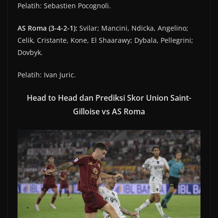
Pelatih: Sebastien Pocognoli.
AS Roma (3-4-2-1):
Svilar; Mancini, Ndicka, Angelino;
Celik, Cristante, Kone, El Shaarawy; Dybala, Pellegrini;
Dovbyk.
Pelatih: Ivan Juric.
Head to Head dan Prediksi Skor Union Saint-
Gilloise vs AS Roma