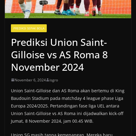
PREDIKSI SEPAK BOLA
Prediksi Union Saint-
Gilloise vs AS Roma 8
November 2024
November 6, 2024
isgro
Union Saint-Gilloise dan AS Roma akan bertemu di King
Baudouin Stadium pada matchday 4 league phase Liga
Europa 2024/2025. Pertandingan fase liga UEL antara
Union Saint-Gilloise vs AS Roma ini dijadwalkan kick-off
Jumat, 8 November 2024, jam 00.45 WIB.
Union SG masih tanpa kemenangan. Mereka baru