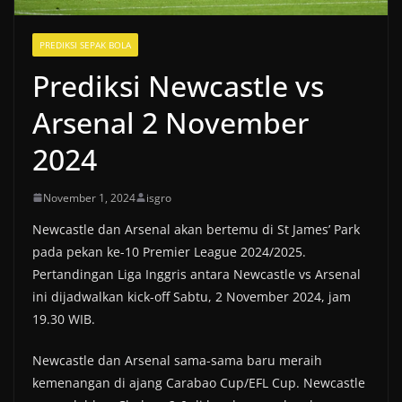
PREDIKSI SEPAK BOLA
Prediksi Newcastle vs
Arsenal 2 November
2024
November 1, 2024
isgro
Newcastle dan Arsenal akan bertemu di St James’ Park
pada pekan ke-10 Premier League 2024/2025.
Pertandingan Liga Inggris antara Newcastle vs Arsenal
ini dijadwalkan kick-off Sabtu, 2 November 2024, jam
19.30 WIB.
Newcastle dan Arsenal sama-sama baru meraih
kemenangan di ajang Carabao Cup/EFL Cup. Newcastle