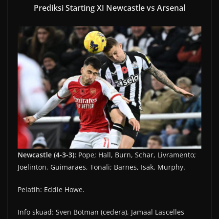
Prediksi Starting XI Newcastle vs Arsenal
Newcastle (4-3-3):
Pope; Hall, Burn, Schar, Livramento;
Joelinton, Guimaraes, Tonali; Barnes, Isak, Murphy.
Pelatih: Eddie Howe.
Info skuad: Sven Botman (cedera), Jamaal Lascelles