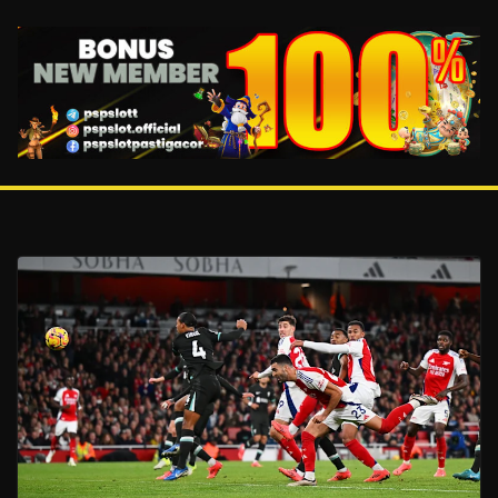
Skip
to
content