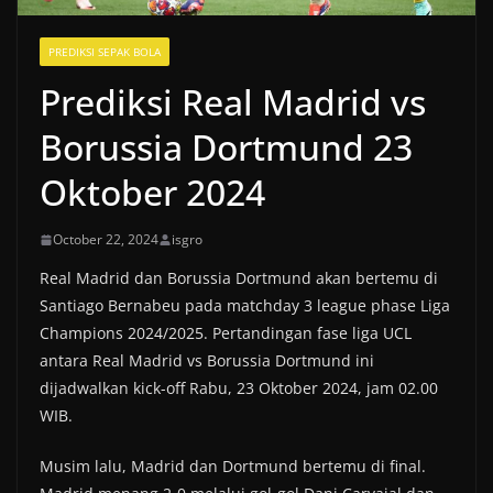
PREDIKSI SEPAK BOLA
Prediksi Real Madrid vs
Borussia Dortmund 23
Oktober 2024
October 22, 2024
isgro
Real Madrid dan Borussia Dortmund akan bertemu di
Santiago Bernabeu pada matchday 3 league phase Liga
Champions 2024/2025. Pertandingan fase liga UCL
antara Real Madrid vs Borussia Dortmund ini
dijadwalkan kick-off Rabu, 23 Oktober 2024, jam 02.00
WIB.
Musim lalu, Madrid dan Dortmund bertemu di final.