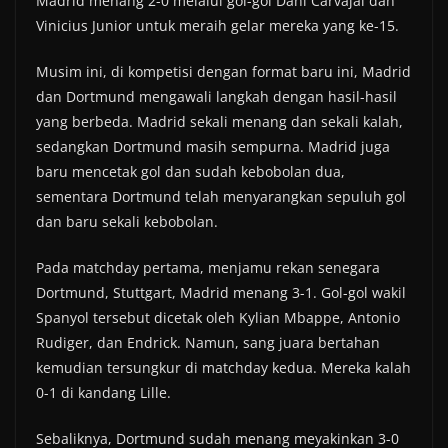
Madrid menang 2-0 melalui gol-gol Dani Carvajal dan
Vinicius Junior untuk meraih gelar mereka yang ke-15.
Musim ini, di kompetisi dengan format baru ini, Madrid
dan Dortmund mengawali langkah dengan hasil-hasil
yang berbeda. Madrid sekali menang dan sekali kalah,
sedangkan Dortmund masih sempurna. Madrid juga
baru mencetak gol dan sudah kebobolan dua,
sementara Dortmund telah menyarangkan sepuluh gol
dan baru sekali kebobolan.
Pada matchday pertama, menjamu rekan senegara
Dortmund, Stuttgart, Madrid menang 3-1. Gol-gol wakil
Spanyol tersebut dicetak oleh Kylian Mbappe, Antonio
Rudiger, dan Endrick. Namun, sang juara bertahan
kemudian tersungkur di matchday kedua. Mereka kalah
0-1 di kandang Lille.
Sebaliknya, Dortmund sudah menang meyakinkan 3-0