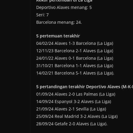
Deportivo Alaves menang: 5
Seri: 7
Barcelona menang: 24.
5 pertemuan terakhir
04/02/24 Alaves 1-3 Barcelona (La Liga)
12/11/23 Barcelona 2-1 Alaves (La Liga)
24/01/22 Alaves 0-1 Barcelona (La Liga)
31/10/21 Barcelona 1-1 Alaves (La Liga)
14/02/21 Barcelona 5-1 Alaves (La Liga).
5 pertandingan terakhir Deportivo Alaves (M-K-
01/09/24 Alaves 2-0 Las Palmas (La Liga)
14/09/24 Espanyol 3-2 Alaves (La Liga)
21/09/24 Alaves 2-1 Sevilla (La Liga)
25/09/24 Real Madrid 3-2 Alaves (La Liga)
28/09/24 Getafe 2-0 Alaves (La Liga).