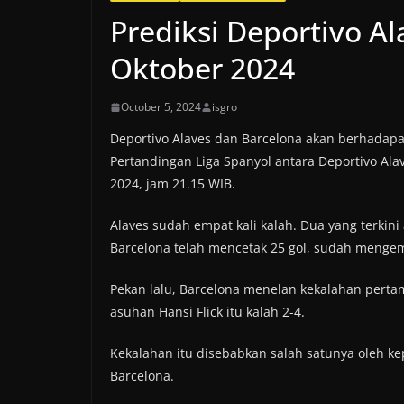
Prediksi Deportivo Al
Oktober 2024
October 5, 2024
isgro
Deportivo Alaves dan Barcelona akan berhadapa
Pertandingan Liga Spanyol antara Deportivo Alav
2024, jam 21.15 WIB.
Alaves sudah empat kali kalah. Dua yang terkini 
Barcelona telah mencetak 25 gol, sudah mengem
Pekan lalu, Barcelona menelan kekalahan perta
asuhan Hansi Flick itu kalah 2-4.
Kekalahan itu disebabkan salah satunya oleh k
Barcelona.