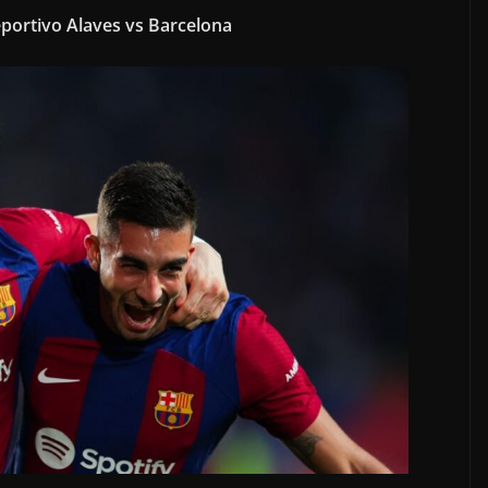
portivo Alaves vs Barcelona