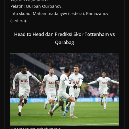
Pelatih: Qurban Qurbanov.
Info skuad: Mahammadaliyev (cedera), Ramazanov
(cedera).
Head to Head dan Prediksi Skor Tottenham vs
Qarabag