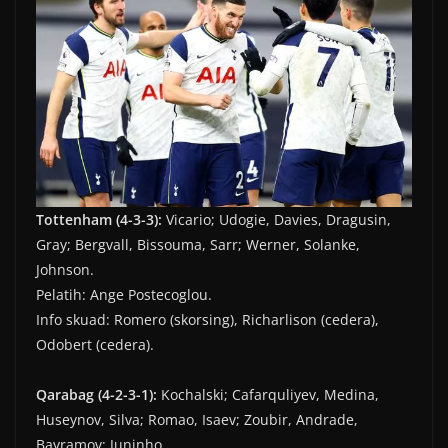
Tottenham (4-3-3):
Vicario; Udogie, Davies, Dragusin,
Gray; Bergvall, Bissouma, Sarr; Werner, Solanke,
Johnson.
Pelatih: Ange Postecoglou.
Info skuad: Romero (skorsing), Richarlison (cedera),
Odobert (cedera).
Qarabag (4-2-3-1):
Kochalski; Cafarquliyev, Medina,
Huseynov, Silva; Romao, Isaev; Zoubir, Andrade,
Bayramov; Juninho.