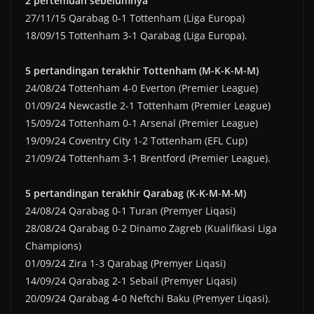
2 pertemuan sebelumnya
27/11/15 Qarabag 0-1 Tottenham (Liga Europa)
18/09/15 Tottenham 3-1 Qarabag (Liga Europa).
5 pertandingan terakhir Tottenham (M-K-K-M-M)
24/08/24 Tottenham 4-0 Everton (Premier League)
01/09/24 Newcastle 2-1 Tottenham (Premier League)
15/09/24 Tottenham 0-1 Arsenal (Premier League)
19/09/24 Coventry City 1-2 Tottenham (EFL Cup)
21/09/24 Tottenham 3-1 Brentford (Premier League).
5 pertandingan terakhir Qarabag (K-K-M-M-M)
24/08/24 Qarabag 0-1 Turan (Premyer Liqasi)
28/08/24 Qarabag 0-2 Dinamo Zagreb (Kualifikasi Liga
Champions)
01/09/24 Zira 1-3 Qarabag (Premyer Liqasi)
14/09/24 Qarabag 2-1 Sebail (Premyer Liqasi)
20/09/24 Qarabag 4-0 Neftchi Baku (Premyer Liqasi).