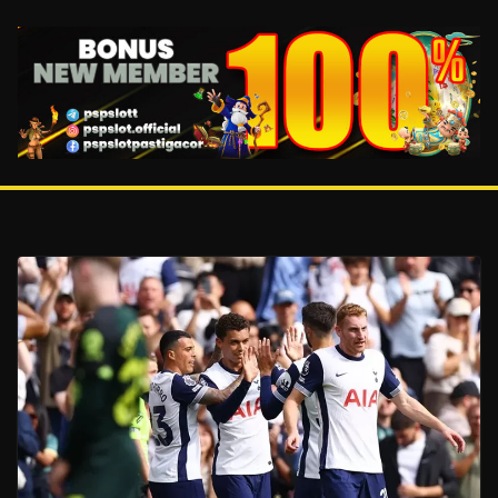
Skip
to
content