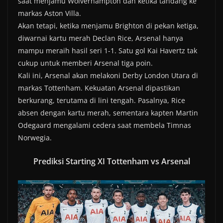
saat menjamu Wolverhampton dan ketika tandang ke
markas Aston Villa.
Akan tetapi, ketika menjamu Brighton di pekan ketiga,
diwarnai kartu merah Declan Rice, Arsenal hanya
mampu meraih hasil seri 1-1. Satu gol Kai Havertz tak
cukup untuk memberi Arsenal tiga poin.
Kali ini, Arsenal akan melakoni Derby London Utara di
markas Tottenham. Kekuatan Arsenal dipastikan
berkurang, terutama di lini tengah. Pasalnya, Rice
absen dengan kartu merah, sementara kapten Martin
Odegaard mengalami cedera saat membela Timnas
Norwegia.
Prediksi Starting XI Tottenham vs Arsenal