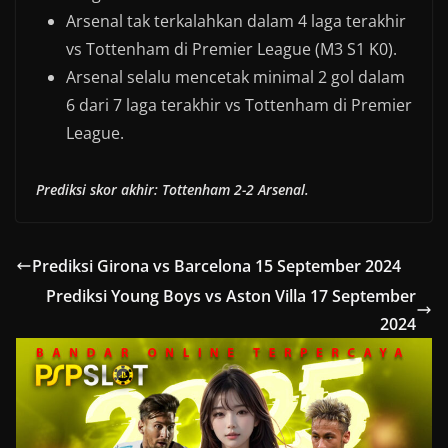
Arsenal tak terkalahkan dalam 4 laga terakhir
vs Tottenham di Premier League (M3 S1 K0).
Arsenal selalu mencetak minimal 2 gol dalam
6 dari 7 laga terakhir vs Tottenham di Premier
League.
Prediksi skor akhir: Tottenham 2-2 Arsenal.
Prediksi Girona vs Barcelona 15 September 2024
Prediksi Young Boys vs Aston Villa 17 September
2024