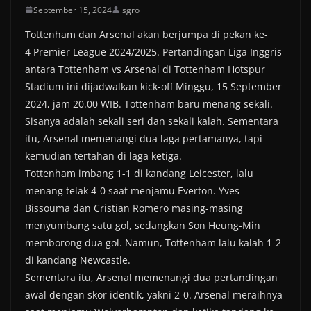
September 15, 2024
isgro
Tottenham dan Arsenal akan berjumpa di pekan ke-
4 Premier League 2024/2025. Pertandingan Liga Inggris
antara Tottenham vs Arsenal di Tottenham Hotspur
Stadium ini dijadwalkan kick-off Minggu, 15 September
2024, jam 20.00 WIB. Tottenham baru menang sekali.
Sisanya adalah sekali seri dan sekali kalah. Sementara
itu, Arsenal memenangi dua laga pertamanya, tapi
kemudian tertahan di laga ketiga.
Tottenham imbang 1-1 di kandang Leicester, lalu
menang telak 4-0 saat menjamu Everton. Yves
Bissouma dan Cristian Romero masing-masing
menyumbang satu gol, sedangkan Son Heung-Min
memborong dua gol. Namun, Tottenham lalu kalah 1-2
di kandang Newcastle.
Sementara itu, Arsenal memenangi dua pertandingan
awal dengan skor identik, yakni 2-0. Arsenal meraihnya