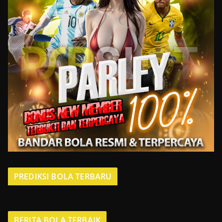
PREDIKSI BOLA TERBARU
BERITA BOLA TERBAIK