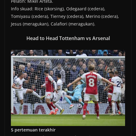
Pelatih: Mikel Arteta.
Info skuad: Rice (skorsing), Odegaard (cedera),
Tomiyasu (cedera), Tierney (cedera), Merino (cedera),
Jesus (meragukan), Calafiori (meragukan).
Head to Head Tottenham vs Arsenal
5 pertemuan terakhir