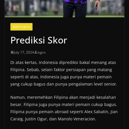
BERITA BOLA
Prediksi Skor
July 17, 2024
isgro
Di atas kertas, Indonesia diprediksi bakal menang atas
Filipina. Sebab, selain faktor persiapan yang matang
seperti di atas, Indonesia juga punya materi pemain
yang cukup bagus dan punya pengalaman level senior.
Namun, meremehkan Filipina akan menjadi kesalahan
besar. Filipina juga punya materi pemain cukup bagus.
Filipina punya pemain abroad seperti Alex Sabatin, Jian
Caraig, Justin Ogur, dan Manolo Veneracion.