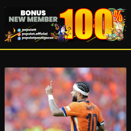
Skip
to
content