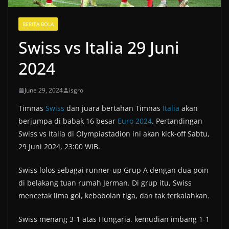
BERITA BOLA
Swiss vs Italia 29 Juni
2024
June 29, 2024
isgro
Timnas
Swiss
dan juara bertahan Timnas
Italia
akan
berjumpa di babak 16 besar
Euro 2024
. Pertandingan
Swiss vs Italia di Olympiastadion ini akan kick-off Sabtu,
29 Juni 2024, 23:00 WIB.
Swiss lolos sebagai runner-up Grup A dengan dua poin
di belakang tuan rumah Jerman. Di grup itu, Swiss
mencetak lima gol, kebobolan tiga, dan tak terkalahkan.
Swiss menang 3-1 atas Hungaria, kemudian imbang 1-1