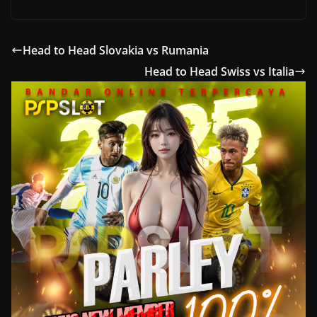
Head to Head Slovakia vs Rumania
Head to Head Swiss vs Italia