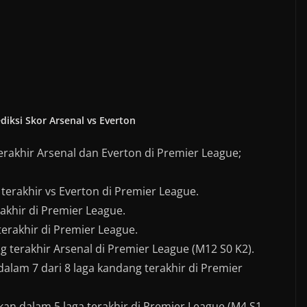
ediksi Skor Arsenal vs Everton
erakhir Arsenal dan Everton di Premier League;
 terakhir vs Everton di Premier League.
akhir di Premier League.
 terakhir di Premier League.
g terakhir Arsenal di Premier League (M12 S0 K2).
dalam 7 dari 8 laga kandang terakhir di Premier
kan dalam 5 laga terakhir di Premier League (M4 S1