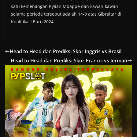
satu kemenangan Kylian Mbappe dan kawan-kawan
selama periode tersebut adalah 14-0 atas Gibraltar di
Kualifikasi Euro 2024.
Head to Head dan Prediksi Skor Inggris vs Brasil
Head to Head dan Prediksi Skor Prancis vs Jerman