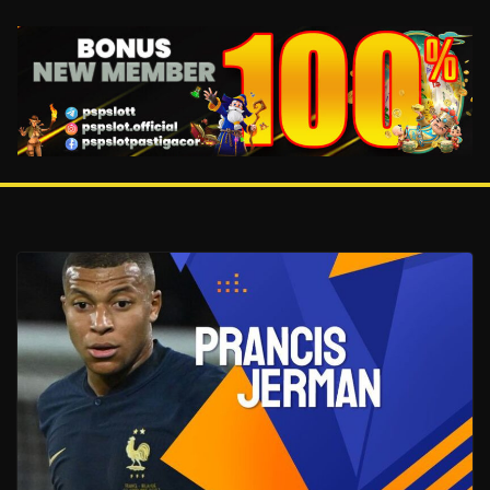
Skip
to
content