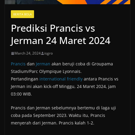
BERITA BOLA
Prediksi Prancis vs
Jerman 24 Maret 2024
March 24, 2024
isgro
Prancis
dan
Jerman
akan beruji coba di Groupama
Stadium/Parc Olympique Lyonnais.
Pertandingan
international friendly
antara Prancis vs
Jerman ini akan kick-off Minggu, 24 Maret 2024, jam
03:00 WIB.
Prancis dan Jerman sebelumnya bertemu di laga uji
coba pada September 2023. Waktu itu, Prancis
menyerah dari Jerman. Prancis kalah 1-2.