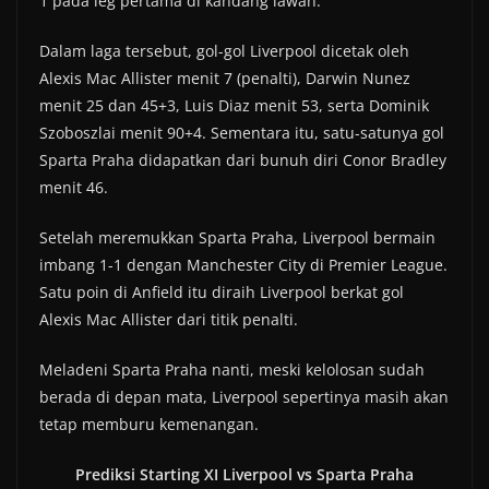
1 pada leg pertama di kandang lawan.
Dalam laga tersebut, gol-gol Liverpool dicetak oleh
Alexis Mac Allister menit 7 (penalti), Darwin Nunez
menit 25 dan 45+3, Luis Diaz menit 53, serta Dominik
Szoboszlai menit 90+4. Sementara itu, satu-satunya gol
Sparta Praha didapatkan dari bunuh diri Conor Bradley
menit 46.
Setelah meremukkan Sparta Praha, Liverpool bermain
imbang 1-1 dengan Manchester City di Premier League.
Satu poin di Anfield itu diraih Liverpool berkat gol
Alexis Mac Allister dari titik penalti.
Meladeni Sparta Praha nanti, meski kelolosan sudah
berada di depan mata, Liverpool sepertinya masih akan
tetap memburu kemenangan.
Prediksi Starting XI Liverpool vs Sparta Praha