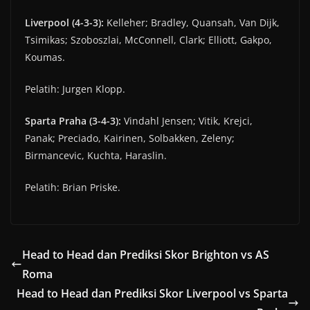
Liverpool (4-3-3):
Kelleher; Bradley, Quansah, Van Dijk,
Tsimikas; Szoboszlai, McConnell, Clark; Elliott, Gakpo,
Koumas.
Pelatih: Jurgen Klopp.
Sparta Praha (3-4-3):
Vindahl Jensen; Vitik, Krejci,
Panak; Preciado, Kairinen, Solbakken, Zeleny;
Birmancevic, Kuchta, Haraslin.
Pelatih: Brian Priske.
Head to Head dan Prediksi Skor Brighton vs AS
Roma
Head to Head dan Prediksi Skor Liverpool vs Sparta