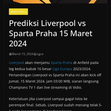
BERITA BOLA
Prediksi Liverpool vs
Sparta Praha 15 Maret
2024
March 15, 2024
isgro
Liverpool
akan menjamu
Sparta Praha
di Anfield pada
leg kedua babak 16 besar
Liga Europa
2023/2024.
Pertandingan Liverpool vs Sparta Praha ini akan kick off
Jumat, 15 Maret 2024, jam 03:00 WIB, siaran langsung
Champions TV 1 dan live streaming di Vidio.
Keterlaluan jika Liverpool sampai gagal lolos ke
perempat final. Sebab, Liverpool sudah menang telak 5-