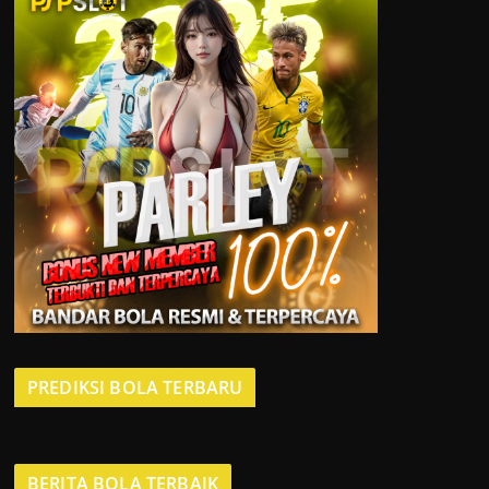
PREDIKSI BOLA TERBARU
BERITA BOLA TERBAIK