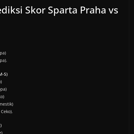
diksi Skor Sparta Praha vs
pa)
pa).
M-S)
)
opa)
ko)
mestik)
 Ceko).
)
e)