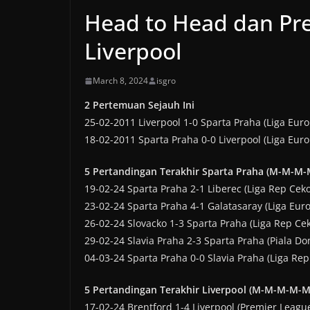
Head to Head dan Pre
Liverpool
March 8, 2024
isgro
2 Pertemuan Sejauh Ini
25-02-2011 Liverpool 1-0 Sparta Praha (Liga Euro
18-02-2011 Sparta Praha 0-0 Liverpool (Liga Euro
5 Pertandingan Terakhir Sparta Praha (M-M-M-
19-02-24 Sparta Praha 2-1 Liberec (Liga Rep Ceko
23-02-24 Sparta Praha 4-1 Galatasaray (Liga Eur
26-02-24 Slovacko 1-3 Sparta Praha (Liga Rep Ce
29-02-24 Slavia Praha 2-3 Sparta Praha (Piala Do
04-03-24 Sparta Praha 0-0 Slavia Praha (Liga Rep
5 Pertandingan Terakhir Liverpool (M-M-M-M-M
17-02-24 Brentford 1-4 Liverpool (Premier Leagu