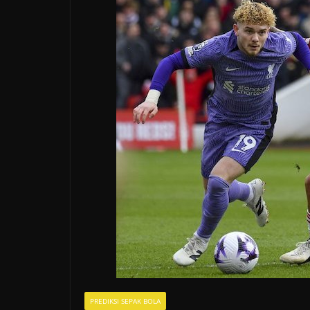
PREDIKSI SEPAK BOLA