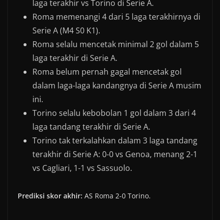
laga terakhir vs Torino di Serie A.
Roma memenangi 4 dari 5 laga terakhirnya di
Serie A (M4 S0 K1).
Roma selalu mencetak minimal 2 gol dalam 5
laga terakhir di Serie A.
Roma belum pernah gagal mencetak gol
dalam laga-laga kandangnya di Serie A musim
ini.
Torino selalu kebobolan 1 gol dalam 3 dari 4
laga tandang terakhir di Serie A.
Torino tak terkalahkan dalam 3 laga tandang
terakhir di Serie A: 0-0 vs Genoa, menang 2-1
vs Cagliari, 1-1 vs Sassuolo.
Prediksi skor akhir:
AS Roma 2-0 Torino.