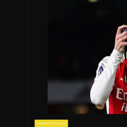
PREDIKSI SEPAK BOLA