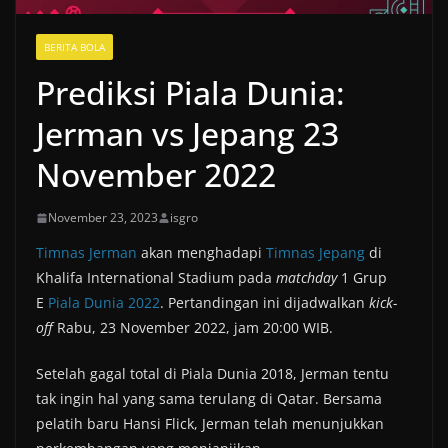
BERITA BOLA
Prediksi Piala Dunia:
Jerman vs Jepang 23
November 2022
November 23, 2023
isgro
Timnas Jerman
akan menghadapi
Timnas Jepang
di
Khalifa International Stadium pada
matchday
1 Grup
E
Piala Dunia 2022
. Pertandingan ini dijadwalkan
kick-
off
Rabu, 23 November 2022, jam 20:00 WIB.
Setelah gagal total di Piala Dunia 2018, Jerman tentu
tak ingin hal yang sama terulang di Qatar. Bersama
pelatih baru Hansi Flick, Jerman telah menunjukkan