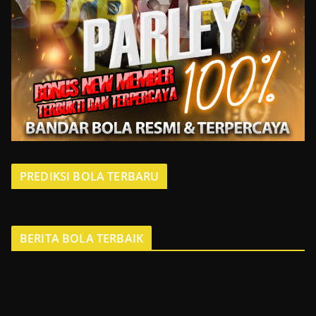
PREDIKSI BOLA TERBARU
BERITA BOLA TERBAIK