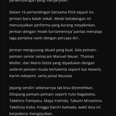
perkembangan yang menjanjikan.
Dalam 16 pertandingan bersama Flick sejauh ini,
Jerman baru kalah sekali. Meski belakangan ini
menunjukkan performa yang kurang meyakinkan,
Jerman dengan ‘mode turnamennya’ pantas menatap
laga pertama nanti dengan percaya diri.
Jerman mengusung skuad yang kuat. Ada pemain-
pemain senior semacam Manuel Neuer, Thomas
Muller, dan Mario Gotze yang dipadukan dengan
sederet pemain muda bertalenta seperti Kai Havertz,
Karim Adeyemi, serta Jamal Musiala.
Jepang sendiri sebenarnya tak bisa diremehkan.
Ditopang pemain-pemain seperti Yuto Nagatomo,
Takehiro Tomiyasu, Maya Yoshida, Takumi Minamino,
Takefusa Kubo, hingga Daichi Kamada, wakil Asia ini
berpotensi mengejutkan.