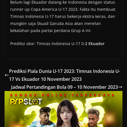
Belum lagi Ekuador datang ke Indonesia dengan status
runner up Copa America U-17 2023. Fakta itu membuat
Timnas Indonesia U-17 harus bekerja ekstra keras, dan
mungkin saja Skuad Garuda Asia akan menelan
kekalahan pada partai perdana Grup A ini.
Prediksi skor: Timnas Indonesia U-17 0-
2 Ekuador
Prediksi Piala Dunia U-17 2023: Timnas Indonesia U-
17 Vs Ekuador 10 November 2023
Jadwal Pertandingan Bola 09 – 10 November 2023