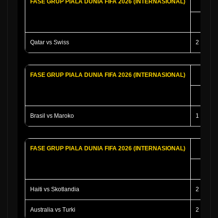
FASE GRUP PIALA DUNIA FIFA 2026 (INTERNASIONAL)
1
Qatar vs Swiss
2
FASE GRUP PIALA DUNIA FIFA 2026 (INTERNASIONAL)
1
Brasil vs Maroko
1
FASE GRUP PIALA DUNIA FIFA 2026 (INTERNASIONAL)
1
Haiti vs Skotlandia
2
Australia vs Turki
2