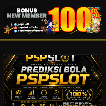
Skip
to
content