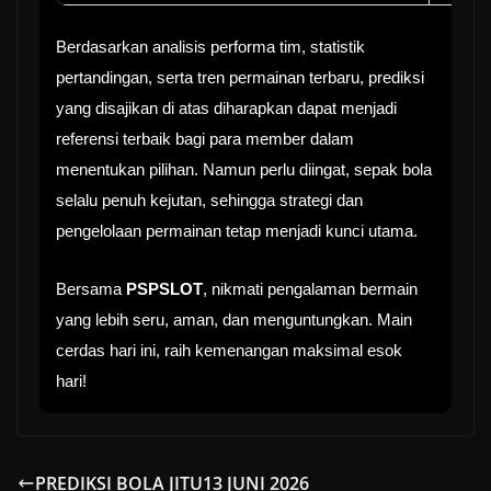
Berdasarkan analisis performa tim, statistik
pertandingan, serta tren permainan terbaru, prediksi
yang disajikan di atas diharapkan dapat menjadi
referensi terbaik bagi para member dalam
menentukan pilihan. Namun perlu diingat, sepak bola
selalu penuh kejutan, sehingga strategi dan
pengelolaan permainan tetap menjadi kunci utama.
Bersama
PSPSLOT
, nikmati pengalaman bermain
yang lebih seru, aman, dan menguntungkan. Main
cerdas hari ini, raih kemenangan maksimal esok
hari!
PREDIKSI BOLA JITU13 JUNI 2026