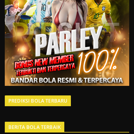
PREDIKSI BOLA TERBARU
BERITA BOLA TERBAIK