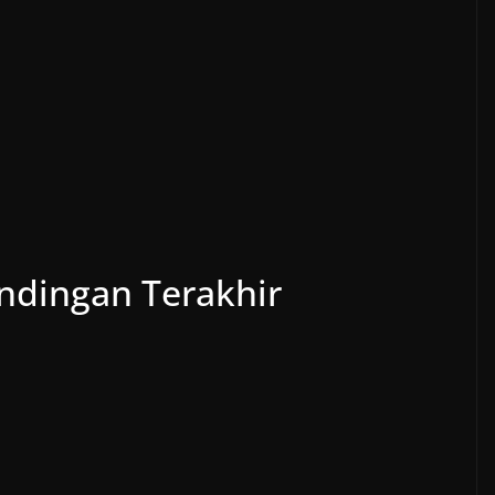
ndingan Terakhir