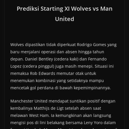
Prediksi Starting XI Wolves vs Man
United
Wolves dipastikan tidak diperkuat Rodrigo Gomes yang
baru menjalani operasi dan absen hingga tahun
depan. Daniel Bentley (cedera kaki) dan Fernando
Lopez (cedera pinggul) juga masih menepi. Situasi ini
memaksa Rob Edwards memutar otak untuk
menemukan kombinasi yang setidaknya mampu
mencetak gol perdana di bawah kepemimpinannya.
Manchester United mendapat suntikan positif dengan
kembalinya Matthijs de Ligt setelah absen saat
melawan West Ham. Ia kemungkinan akan langsung
mengisi pos di lini belakang bersama Leny Yoro dalam