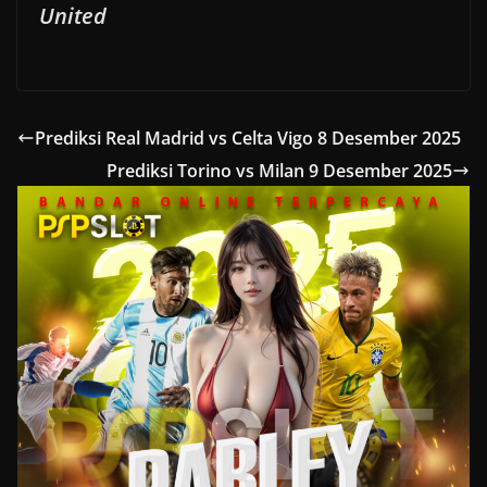
United
Prediksi Real Madrid vs Celta Vigo 8 Desember 2025
Prediksi Torino vs Milan 9 Desember 2025