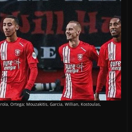
rola, Ortega; Mouzakitis, Garcia, Willian, Kostoulas,