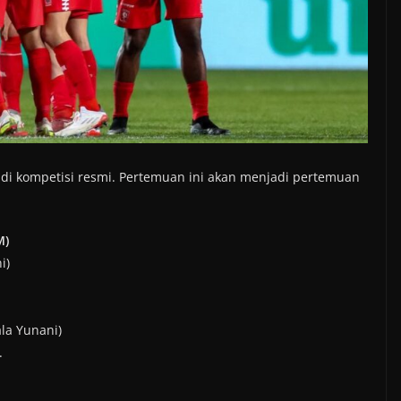
i kompetisi resmi. Pertemuan ini akan menjadi pertemuan
M)
i)
ala Yunani)
.