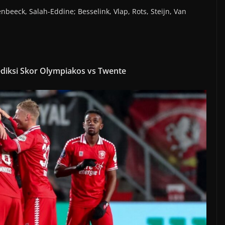
nbeeck, Salah-Eddine; Besselink, Vlap, Rots, Steijn, Van
diksi Skor Olympiakos vs Twente