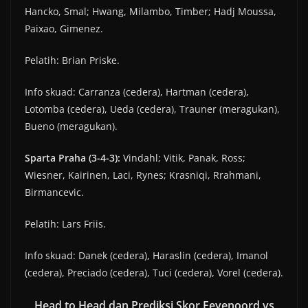
Hancko, Smal; Hwang, Milambo, Timber; Hadj Moussa,
Paixao, Gimenez.
Pelatih: Brian Priske.
Info skuad: Carranza (cedera), Hartman (cedera),
Lotomba (cedera), Ueda (cedera), Trauner (meragukan),
Bueno (meragukan).
Sparta Praha (3-4-3):
Vindahl; Vitik, Panak, Ross;
Wiesner, Kairinen, Laci, Rynes; Krasniqi, Rrahmani,
Birmancevic.
Pelatih: Lars Friis.
Info skuad: Danek (cedera), Haraslin (cedera), Imanol
(cedera), Preciado (cedera), Tuci (cedera), Vorel (cedera).
Head to Head dan Prediksi Skor Feyenoord vs