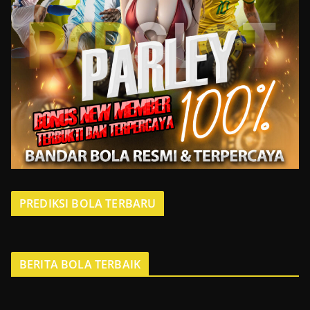
PREDIKSI BOLA TERBARU
BERITA BOLA TERBAIK