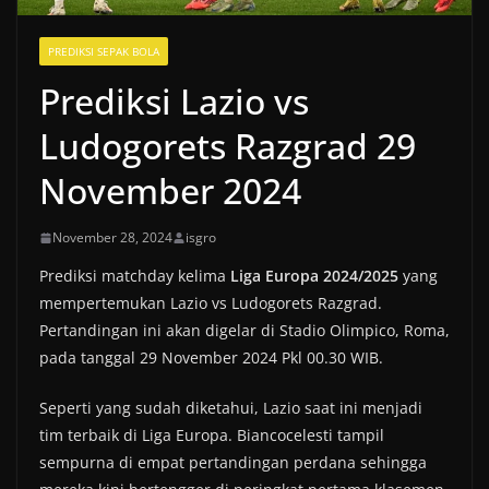
PREDIKSI SEPAK BOLA
Prediksi Lazio vs
Ludogorets Razgrad 29
November 2024
November 28, 2024
isgro
Prediksi matchday kelima
Liga Europa 2024/2025
yang
mempertemukan Lazio vs Ludogorets Razgrad.
Pertandingan ini akan digelar di Stadio Olimpico, Roma,
pada tanggal 29 November 2024 Pkl 00.30 WIB.
Seperti yang sudah diketahui, Lazio saat ini menjadi
tim terbaik di Liga Europa. Biancocelesti tampil
sempurna di empat pertandingan perdana sehingga