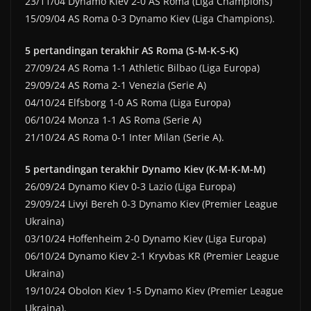
23/11/04 Dynamo Kiev 2-0 AS Roma (Liga Champions)
15/09/04 AS Roma 0-3 Dynamo Kiev (Liga Champions).
5 pertandingan terakhir AS Roma (S-M-K-S-K)
27/09/24 AS Roma 1-1 Athletic Bilbao (Liga Europa)
29/09/24 AS Roma 2-1 Venezia (Serie A)
04/10/24 Elfsborg 1-0 AS Roma (Liga Europa)
06/10/24 Monza 1-1 AS Roma (Serie A)
21/10/24 AS Roma 0-1 Inter Milan (Serie A).
5 pertandingan terakhir Dynamo Kiev (K-M-K-M-M)
26/09/24 Dynamo Kiev 0-3 Lazio (Liga Europa)
29/09/24 Livyi Bereh 0-3 Dynamo Kiev (Premier League
Ukraina)
03/10/24 Hoffenheim 2-0 Dynamo Kiev (Liga Europa)
06/10/24 Dynamo Kiev 2-1 Kryvbas KR (Premier League
Ukraina)
19/10/24 Obolon Kiev 1-5 Dynamo Kiev (Premier League
Ukraina).