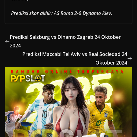
Prediksi skor akhir: AS Roma 2-0 Dynamo Kiev.
Prediksi Salzburg vs Dinamo Zagreb 24 Oktober
2024
Prediksi Maccabi Tel Aviv vs Real Sociedad 24
Oktober 2024