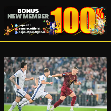
Skip
to
content