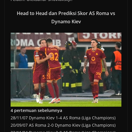
Head to Head dan Prediksi Skor AS Roma vs
Dynamo Kiev
4 pertemuan sebelumnya
28/11/07 Dynamo Kiev 1-4 AS Roma (Liga Champions)
20/09/07 AS Roma 2-0 Dynamo Kiev (Liga Champions)