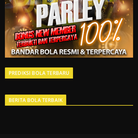
PREDIKSI BOLA TERBARU
BERITA BOLA TERBAIK