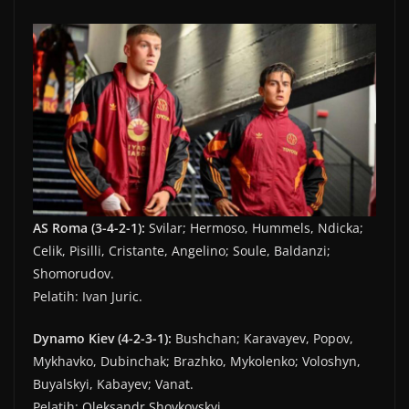
AS Roma (3-4-2-1):
Svilar; Hermoso, Hummels, Ndicka;
Celik, Pisilli, Cristante, Angelino; Soule, Baldanzi;
Shomorudov.
Pelatih: Ivan Juric.
Dynamo Kiev (4-2-3-1):
Bushchan; Karavayev, Popov,
Mykhavko, Dubinchak; Brazhko, Mykolenko; Voloshyn,
Buyalskyi, Kabayev; Vanat.
Pelatih: Oleksandr Shovkovskyi.