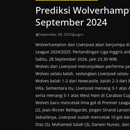
Prediksi Wolverhampt
September 2024
September 28, 2024
isgro
Wolverhampton dan Liverpool akan berjumpa di
League 2024/2025. Pertandingan Liga Inggris ant
Sabtu, 28 September 2024, jam 23.30 WIB.
Wolves dan Liverpool menunjukkan performa yang
Wolves selalu kalah, sedangkan Liverpool selal
Wolves kalah 1-2 dari Newcastle, kalah 2-3 dari
Villa. Sementara itu, Liverpool menang 3-1 ata
serta menang 5-1 atas West Ham di Carabao Cu
Wolves baru mencetak lima gol di Premier Leag
(2), Jean-Ricner Bellegarde, Jorgen Strand Larse
Sebaliknya, Liverpool sudah mencetak 10 gol dan
Diaz (5), Mohamed Salah (3), Darwin Nunez, dan 