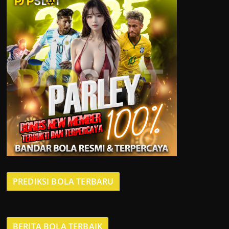
PREDIKSI BOLA TERBARU
BERITA BOLA TERBAIK