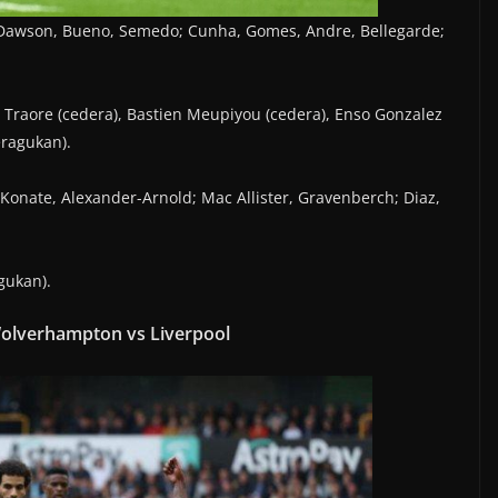
 Dawson, Bueno, Semedo; Cunha, Gomes, Andre, Bellegarde;
 Traore (cedera), Bastien Meupiyou (cedera), Enso Gonzalez
eragukan).
 Konate, Alexander-Arnold; Mac Allister, Gravenberch; Diaz,
agukan).
olverhampton vs Liverpool