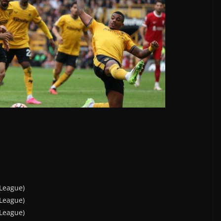
 League)
 League)
 League)