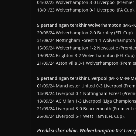
04/02/23 Wolverhampton 3-0 Liverpool (Premier
18/01/23 Wolverhampton 0-1 Liverpool (FA Cup).
5 pertandingan terakhir Wolverhampton (M-S-K
29/08/24 Wolverhampton 2-0 Burnley (EFL Cup)
31/08/24 Nottingham Forest 1-1 Wolverhampton 
15/09/24 Wolverhampton 1-2 Newcastle (Premie
19/09/24 Brighton 3-2 Wolverhampton (EFL Cup)
21/09/24 Aston Villa 3-1 Wolverhampton (Premie
5 pertandingan terakhir Liverpool (M-K-M-M-M)
01/09/24 Manchester United 0-3 Liverpool (Prem
14/09/24 Liverpool 0-1 Nottingham Forest (Premi
18/09/24 AC Milan 1-3 Liverpool (Liga Champions
21/09/24 Liverpool 3-0 Bournemouth (Premier L
26/09/24 Liverpool 5-1 West Ham (EFL Cup).
Prediksi skor akhir: Wolverhampton 0-2 Liver