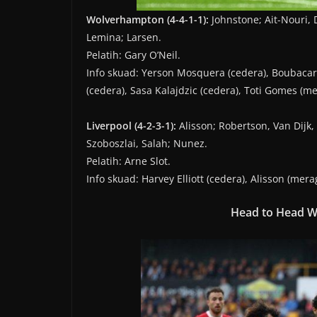
Wolverhampton (4-4-1-1):
Johnstone; Ait-Nouri,
Lemina; Larsen.
Pelatih: Gary O’Neil.
Info skuad: Yerson Mosquera (cedera), Boubacar
(cedera), Sasa Kalajdzic (cedera), Toti Gomes (m
Liverpool (4-2-3-1):
Alisson; Robertson, Van Dijk,
Szoboszlai, Salah; Nunez.
Pelatih: Arne Slot.
Info skuad: Harvey Elliott (cedera), Alisson (mer
Head to Head W