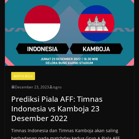
BERITA BOLA
December 23, 2023
isgro
Prediksi Piala AFF: Timnas
Indonesia vs Kamboja 23
Desember 2022
Timnas Indonesia dan Timnas Kamboja akan saling
berhadapan pada matchday kedua Grup A Piala AFF