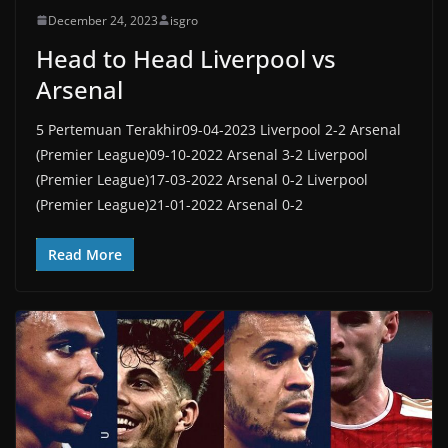
December 24, 2023
isgro
Head to Head Liverpool vs
Arsenal
5 Pertemuan Terakhir09-04-2023 Liverpool 2-2 Arsenal
(Premier League)09-10-2022 Arsenal 3-2 Liverpool
(Premier League)17-03-2022 Arsenal 0-2 Liverpool
(Premier League)21-01-2022 Arsenal 0-2
Read More