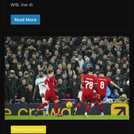
WIB, live di
Read More
PREDIKSI SEPAK BOLA