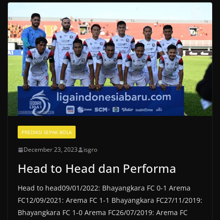
PREDIKSI SEPAK BOLA
December 23, 2023
isgro
Head to Head dan Performa
Head to head09/01/2022: Bhayangkara FC 0-1 Arema
FC12/09/2021: Arema FC 1-1 Bhayangkara FC27/11/2019:
Bhayangkara FC 1-0 Arema FC26/07/2019: Arema FC