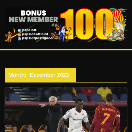
Skip
to
content
Month:
December 2023